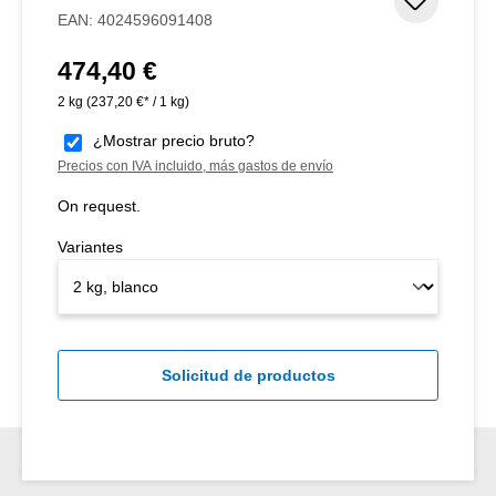
Añadir 
EAN:
4024596091408
474,40 €
Precio normal:
2 kg
(237,20 €* / 1 kg)
¿Mostrar precio bruto?
Precios con IVA incluido, más gastos de envío
On request.
Variantes
Solicitud de productos