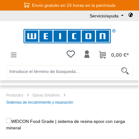
Envío gratuito en 24 horas en la península
Saltar al contenido principal
Servicio/ayuda
Tienes 0 artículos en tu lista de
0,00 €*
Productos
Epoxy Solutions
Sistemas de recubrimiento y reparación
Omitir galería de imágenes