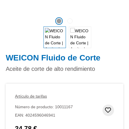
WEICON Fluido de Corte
Aceite de corte de alto rendimiento
Artículo de tarifas
Número de producto:
10011167
Añadir 
EAN:
4024596046941
24,78 €
Precio normal: