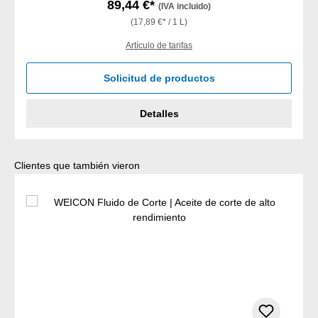
89,44 €*
(IVA incluido)
(17,89 €* / 1 L)
Artículo de tarifas
Solicitud de productos
Detalles
Omitir la galería de productos
Clientes que también vieron