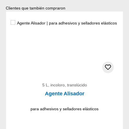
Omitir la galería de productos
Clientes que también compraron
5 L, incoloro, translúcido
Agente Alisador
para adhesivos y selladores elásticos