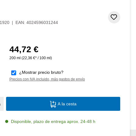
Añadir 
1920
|
EAN:
4024596031244
44,72 €
Precio normal:
200 ml
(22,36 €* / 100 ml)
¿Mostrar precio bruto?
Precios con IVA incluido, más gastos de envío
Cantidad del producto: introduce la canti
a
A la cesta
Disponible, plazo de entrega aprox. 24-48 h