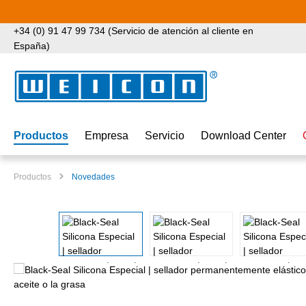
tar al contenido principal
Saltar a la búsqueda
Saltar a la navegación principal
+34 (0) 91 47 99 734 (Servicio de atención al cliente en
España)
Productos
Empresa
Servicio
Download Center
Productos
Novedades
Omitir galería de imágenes