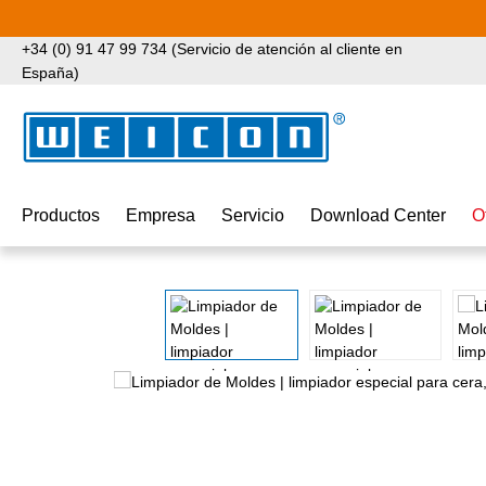
tar al contenido principal
Saltar a la búsqueda
Saltar a la navegación principal
+34 (0) 91 47 99 734 (Servicio de atención al cliente en
España)
Productos
Empresa
Servicio
Download Center
O
Omitir galería de imágenes