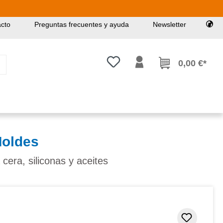
cto
Preguntas frecuentes y ayuda
Newsletter
Tienes 0 artículos en tu lista de
0,00 €*
Moldes
 cera, siliconas y aceites
Añadir 