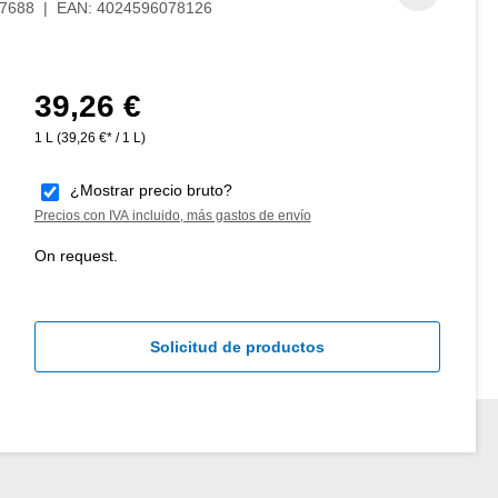
7688
|
EAN:
4024596078126
39,26 €
Precio normal:
1 L
(39,26 €* / 1 L)
¿Mostrar precio bruto?
Precios con IVA incluido, más gastos de envío
On request.
Solicitud de productos