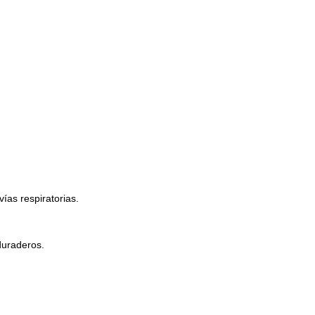
ías respiratorias.
duraderos.