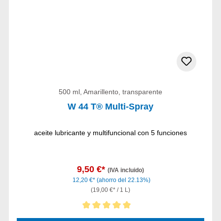
500 ml, Amarillento, transparente
W 44 T® Multi-Spray
aceite lubricante y multifuncional con 5 funciones
9,50 €*
(IVA incluido)
12,20 €*
(ahorro del 22.13%)
(19,00 €* / 1 L)
Calificación promedio de 5 de 5 estrellas