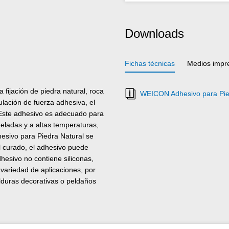
Downloads
Fichas técnicas
Medios impr
fijación de piedra natural, roca
WEICON Adhesivo para Pied
ulación de fuerza adhesiva, el
 Este adhesivo es adecuado para
heladas y a altas temperaturas,
hesivo para Piedra Natural se
el curado, el adhesivo puede
dhesivo no contiene siliconas,
 variedad de aplicaciones, por
lduras decorativas o peldaños
y bien a una gran variedad de
os, metales, vidrio y sustratos