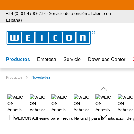
tar al contenido principal
Saltar a la búsqueda
Saltar a la navegación principal
+34 (0) 91 47 99 734 (Servicio de atención al cliente en
España)
Productos
Empresa
Servicio
Download Center
Productos
Novedades
Omitir galería de imágenes