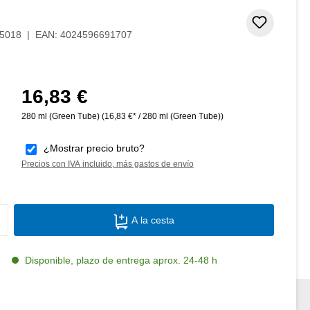
de 5 estrellas
Añadir 
5018
|
EAN:
4024596691707
16,83 €
Precio normal:
280 ml (Green Tube)
(16,83 €* / 280 ml (Green Tube))
¿Mostrar precio bruto?
Precios con IVA incluido, más gastos de envío
Cantidad del producto: introduce la canti
A la cesta
Disponible, plazo de entrega aprox. 24-48 h