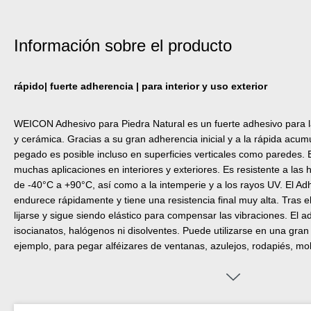
Información sobre el producto
rápido| fuerte adherencia | para interior y uso exterior
WEICON Adhesivo para Piedra Natural es un fuerte adhesivo para la 
y cerámica. Gracias a su gran adherencia inicial y a la rápida acum
pegado es posible incluso en superficies verticales como paredes.
muchas aplicaciones en interiores y exteriores. Es resistente a las 
de -40°C a +90°C, así como a la intemperie y a los rayos UV. El Ad
endurece rápidamente y tiene una resistencia final muy alta. Tras 
lijarse y sigue siendo elástico para compensar las vibraciones. El a
isocianatos, halógenos ni disolventes. Puede utilizarse en una gran
ejemplo, para pegar alféizares de ventanas, azulejos, rodapiés, mo
de escaleras. WEICON Adhesivo para Piedra Natural se adhiere mu
materiales, como madera, materiales derivados de la madera, plástic
minerales. Está disponible en gris y blanco.