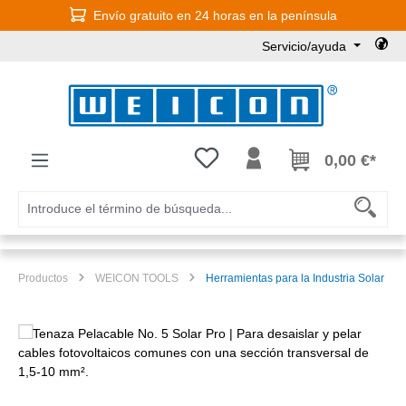
Envío gratuito en 24 horas en la península
Saltar al contenido principal
Servicio/ayuda
Tienes 0 artículos en tu lista de
0,00 €*
Productos
WEICON TOOLS
Herramientas para la Industria Solar
Omitir galería de imágenes