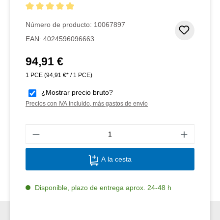
Calificación promedio de 5 de 5 estrellas
Número de producto:
10067897
Añadir 
EAN:
4024596096663
94,91 €
Precio normal:
1 PCE
(94,91 €* / 1 PCE)
¿Mostrar precio bruto?
Precios con IVA incluido, más gastos de envío
Canti
A la cesta
Disponible, plazo de entrega aprox. 24-48 h