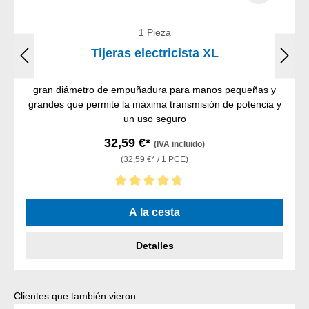
1 Pieza
Tijeras electricista XL
gran diámetro de empuñadura para manos pequeñas y
grandes que permite la máxima transmisión de potencia y
un uso seguro
32,59 €*
(IVA incluido)
(32,59 €* / 1 PCE)
Calificación promedio de 4.75 de 5 estrellas
A la cesta
Detalles
Omitir la galería de productos
Clientes que también vieron