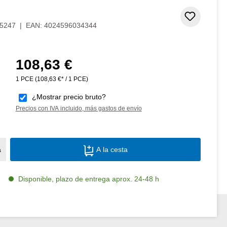
de 5 estrellas
Añadir 
5247
|
EAN:
4024596034344
108,63 €
Precio normal:
1 PCE
(108,63 €* / 1 PCE)
¿Mostrar precio bruto?
Precios con IVA incluido, más gastos de envío
Cantidad del producto: introduce la canti
a
A la cesta
Disponible, plazo de entrega aprox. 24-48 h