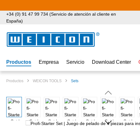
tar al contenido principal
Saltar a la búsqueda
Saltar a la navegación principal
+34 (0) 91 47 99 734 (Servicio de atención al cliente en
España)
Productos
Empresa
Servicio
Download Center
Productos
WEICON TOOLS
Sets
Omitir galería de imágenes