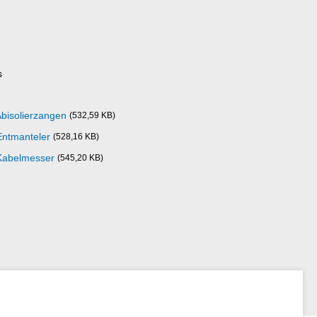
s
Abisolierzangen
(532,59 KB)
Entmanteler
(528,16 KB)
 Kabelmesser
(545,20 KB)