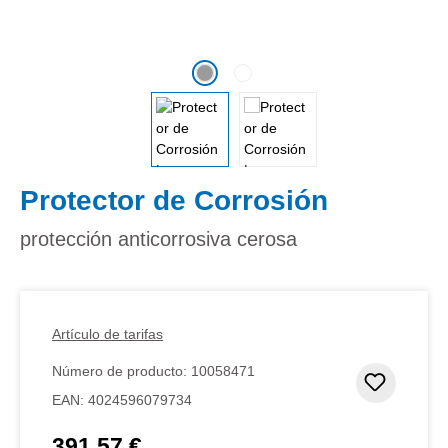
Protector de Corrosión
protección anticorrosiva cerosa
Artículo de tarifas
Número de producto:
10058471
Añadir 
EAN:
4024596079734
391,57 €
Precio normal: