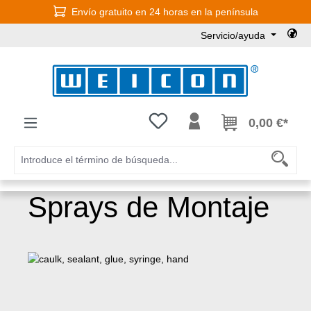
Envío gratuito en 24 horas en la península
Saltar al contenido principal
Servicio/ayuda
Tienes 0 artículos en tu lista de
0,00 €*
Sprays de Montaje