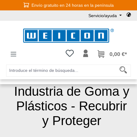
Envío gratuito en 24 horas en la península
Saltar al contenido principal
Servicio/ayuda
Tienes 0 artículos en tu lista de
0,00 €*
Industria de Goma y
Plásticos - Recubrir
y Proteger