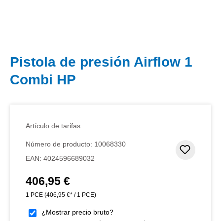
Pistola de presión Airflow 1
Combi HP
Artículo de tarifas
Número de producto:
10068330
Añadir 
EAN:
4024596689032
406,95 €
Precio normal:
1 PCE
(406,95 €* / 1 PCE)
¿Mostrar precio bruto?