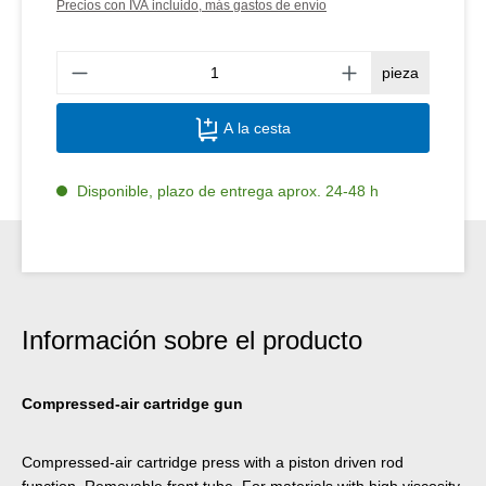
Precios con IVA incluido, más gastos de envío
Canti
pieza
A la cesta
Disponible, plazo de entrega aprox. 24-48 h
Información sobre el producto
Compressed-air cartridge gun
Compressed-air cartridge press with a piston driven rod
function. Removable front tube. For materials with high viscosity.