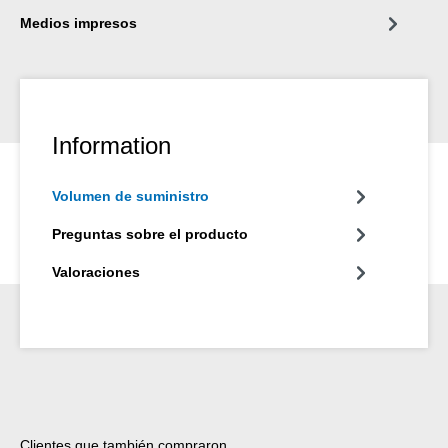
Medios impresos
Information
Volumen de suministro
Preguntas sobre el producto
Valoraciones
Omitir la galería de productos
Clientes que también compraron