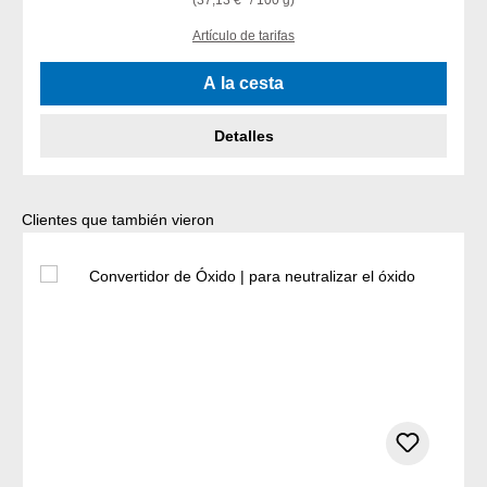
(37,13 €* / 100 g)
Artículo de tarifas
A la cesta
Detalles
Omitir la galería de productos
Clientes que también vieron