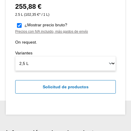
255,88 €
Precio normal:
2.5 L
(102,35 €* / 1 L)
¿Mostrar precio bruto?
Precios con IVA incluido, más gastos de envío
On request.
Variantes
Solicitud de productos