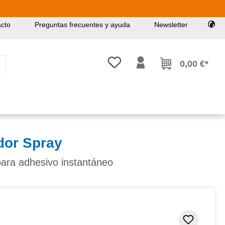
cto
Preguntas frecuentes y ayuda
Newsletter
Tienes 0 artículos en tu lista de
0,00 €*
dor Spray
para adhesivo instantáneo
Añadir 