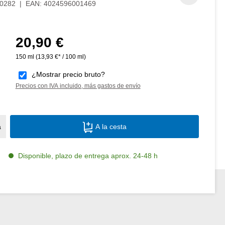
0282
|
EAN:
4024596001469
20,90 €
Precio normal:
150 ml
(13,93 €* / 100 ml)
¿Mostrar precio bruto?
Precios con IVA incluido, más gastos de envío
Cantidad del producto: introduce la canti
a
A la cesta
Disponible, plazo de entrega aprox. 24-48 h