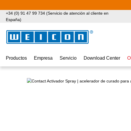
tar al contenido principal
Saltar a la búsqueda
Saltar a la navegación principal
+34 (0) 91 47 99 734 (Servicio de atención al cliente en
España)
Productos
Empresa
Servicio
Download Center
O
Omitir galería de imágenes