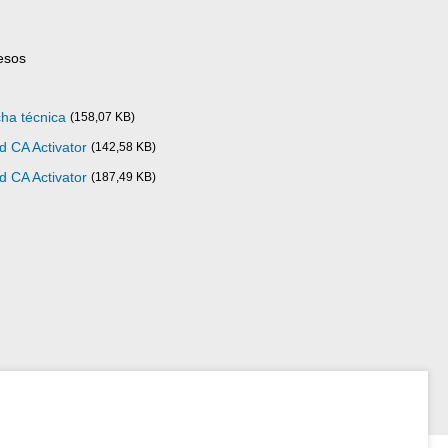
esos
cha técnica
(158,07 KB)
d CA Activator
(142,58 KB)
d CA Activator
(187,49 KB)