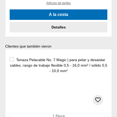
Artículo de tarifas
A la cesta
Detalles
Omitir la galería de productos
Clientes que también vieron
1 Pieza