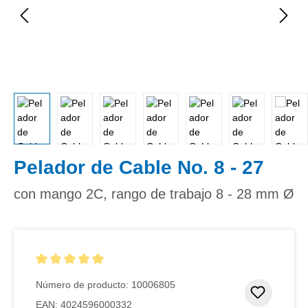
Pelador de Cable No. 8 - 27
con mango 2C, rango de trabajo 8 - 28 mm Ø
Calificación promedio de 5 de 5 estrellas
Número de producto:
10006805
Añadir 
EAN:
4024596000332