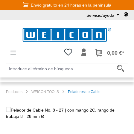
Envío gratuito en 24 horas en la península
Saltar al contenido principal
Servicio/ayuda
Tienes 0 artículos en tu lista de
0,00 €*
Productos
WEICON TOOLS
Peladores de Cable
Omitir galería de imágenes