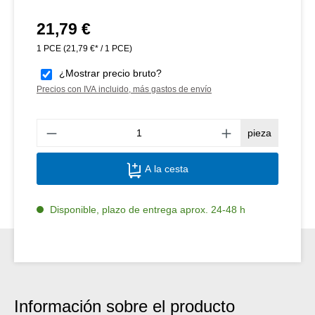
21,79 €
Precio normal:
1 PCE
(21,79 €* / 1 PCE)
¿Mostrar precio bruto?
Precios con IVA incluido, más gastos de envío
Canti
pieza
A la cesta
Disponible, plazo de entrega aprox. 24-48 h
Información sobre el producto