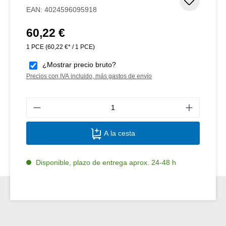
Añadir 
EAN:
4024596095918
60,22 €
Precio normal:
1 PCE
(60,22 €* / 1 PCE)
¿Mostrar precio bruto?
Precios con IVA incluido, más gastos de envío
Canti
A la cesta
Disponible, plazo de entrega aprox. 24-48 h