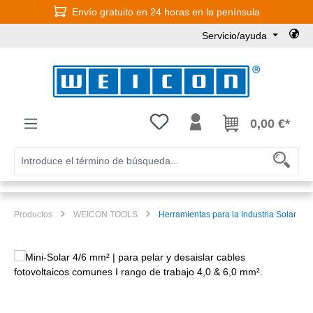
Envío gratuito en 24 horas en la península
Saltar al contenido principal
Servicio/ayuda
Tienes 0 artículos en tu lista de
0,00 €*
Productos
WEICON TOOLS
Herramientas para la Industria Solar
Omitir galería de imágenes