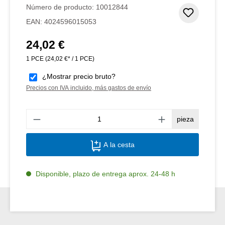
Número de producto:
10012844
Añadir 
EAN:
4024596015053
24,02 €
Precio normal:
1 PCE
(24,02 €* / 1 PCE)
¿Mostrar precio bruto?
Precios con IVA incluido, más gastos de envío
Canti
pieza
A la cesta
Disponible, plazo de entrega aprox. 24-48 h