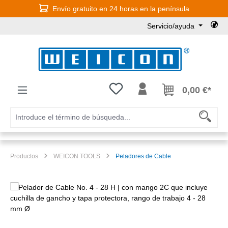
Envío gratuito en 24 horas en la península
Saltar al contenido principal
Servicio/ayuda
Tienes 0 artículos en tu lista de
0,00 €*
Productos
WEICON TOOLS
Peladores de Cable
Omitir galería de imágenes