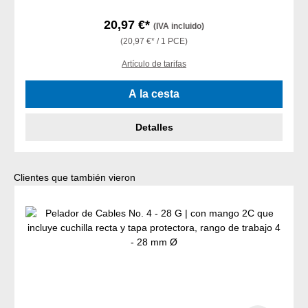
20,97 €*
(IVA incluido)
(20,97 €* / 1 PCE)
Artículo de tarifas
A la cesta
Detalles
Omitir la galería de productos
Clientes que también vieron