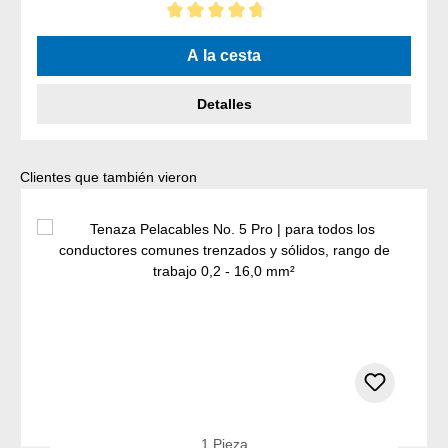
Calificación promedio de 4.75 de 5 estrellas
A la cesta
Detalles
Omitir la galería de productos
Clientes que también vieron
1 Pieza