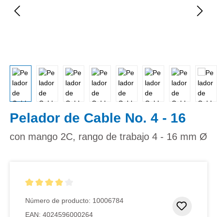
Pelador de Cable No. 4 - 16
con mango 2C, rango de trabajo 4 - 16 mm Ø
Calificación promedio de 4 de 5 estrellas
Número de producto:
10006784
Añadir 
EAN:
4024596000264