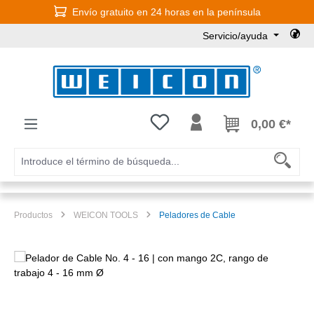
Envío gratuito en 24 horas en la península
Saltar al contenido principal
Servicio/ayuda
Tienes 0 artículos en tu lista de
0,00 €*
Productos
WEICON TOOLS
Peladores de Cable
Omitir galería de imágenes