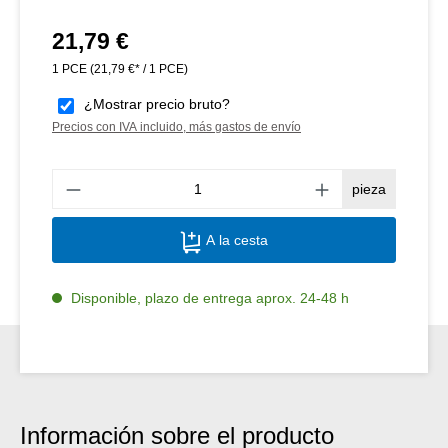
21,79 €
Precio normal:
1 PCE
(21,79 €* / 1 PCE)
¿Mostrar precio bruto?
Precios con IVA incluido, más gastos de envío
Canti
pieza
A la cesta
Disponible, plazo de entrega aprox. 24-48 h
Información sobre el producto