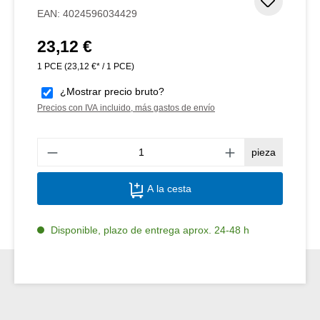
Añadir 
EAN:
4024596034429
23,12 €
Precio normal:
1 PCE
(23,12 €* / 1 PCE)
¿Mostrar precio bruto?
Precios con IVA incluido, más gastos de envío
Canti
pieza
A la cesta
Disponible, plazo de entrega aprox. 24-48 h