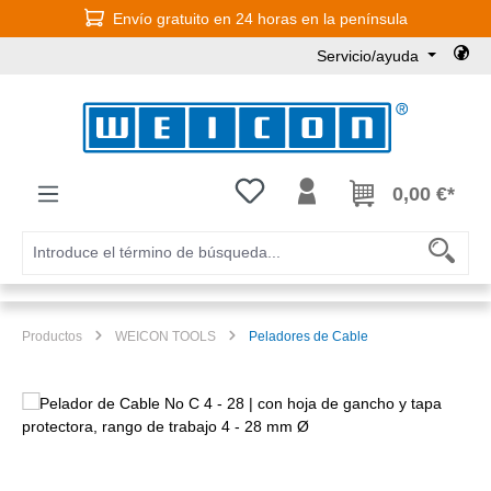
Envío gratuito en 24 horas en la península
Saltar al contenido principal
Servicio/ayuda
Tienes 0 artículos en tu lista de
0,00 €*
Productos
WEICON TOOLS
Peladores de Cable
Omitir galería de imágenes