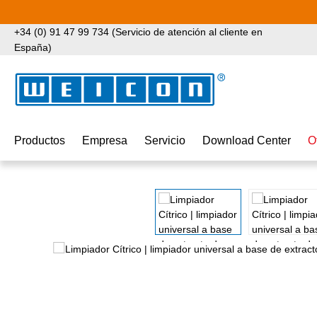
tar al contenido principal
Saltar a la búsqueda
Saltar a la navegación principal
+34 (0) 91 47 99 734 (Servicio de atención al cliente en
España)
Productos
Empresa
Servicio
Download Center
O
Omitir galería de imágenes