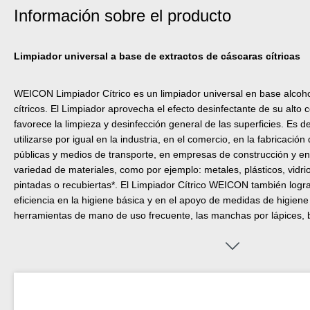
Información sobre el producto
Limpiador universal a base de extractos de cáscaras cítricas
WEICON Limpiador Cítrico es un limpiador universal en base alcoho
cítricos. El Limpiador aprovecha el efecto desinfectante de su alto 
favorece la limpieza y desinfección general de las superficies. Es d
utilizarse por igual en la industria, en el comercio, en la fabricació
públicas y medios de transporte, en empresas de construcción y en
variedad de materiales, como por ejemplo: metales, plásticos, vidrio
pintadas o recubiertas*. El Limpiador Cítrico WEICON también logra
eficiencia en la higiene básica y en el apoyo de medidas de higiene 
herramientas de mano de uso frecuente, las manchas por lápices, bo
razones de seguridad, la compatibilidad del material debe comproba