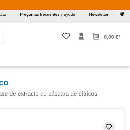
cto
Preguntas frecuentes y ayuda
Newsletter
Tienes 0 artículos en tu lista de
0,00 €*
ico
ase de extracto de cáscara de cítricos
Añadir 