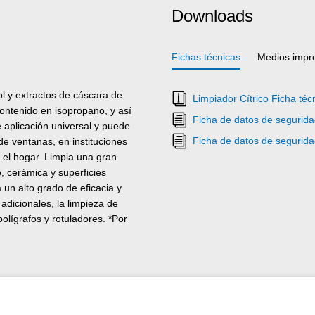
Downloads
Fichas técnicas
Medios impr
l y extractos de cáscara de
Limpiador Cítrico Ficha téc
contenido en isopropano, y así
Ficha de datos de segurida
e aplicación universal y puede
Ficha de datos de segurida
n de ventanas, en instituciones
 el hogar. Limpia una gran
, cerámica y superficies
 un alto grado de eficacia y
adicionales, la limpieza de
lígrafos y rotuladores. *Por
rse primero en un lugar oculto.