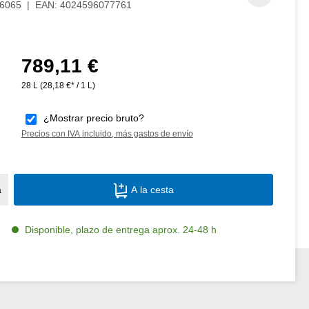
6065
|
EAN:
4024596077761
789,11 €
Precio normal:
28 L
(28,18 €* / 1 L)
¿Mostrar precio bruto?
Precios con IVA incluido, más gastos de envío
Cantidad del producto: introduce la canti
a
A la cesta
Disponible, plazo de entrega aprox. 24-48 h