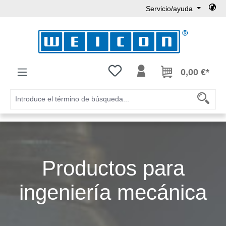
Servicio/ayuda
Saltar al contenido principal
Tienes 0 artículos en tu lista de
0,00 €*
Productos para
ingeniería mecánica