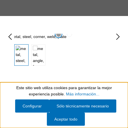
Omitir galería de imágenes
Sujeción temporal de
Este sitio web utiliza cookies para garantizar la mejor
Show toolbar
experiencia posible.
Más información...
piezas durante el
Configurar
Sólo técnicamente necesario
mecanizado por
Aceptar todo
electroerosión con hilo