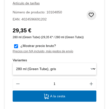
Artículo de tarifas
Número de producto:
10104850
Añadir 
EAN:
4024596691202
29,35 €
Precio normal:
280 ml (Green Tube)
(29,35 €* / 280 ml (Green Tube))
¿Mostrar precio bruto?
Precios con IVA incluido, más gastos de envío
Variantes
Canti
A la cesta