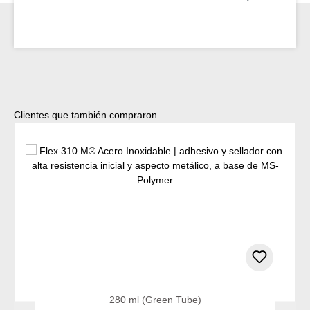
Omitir la galería de productos
Clientes que también compraron
280 ml (Green Tube)