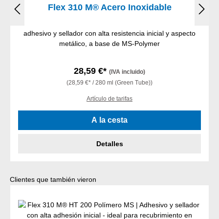
Flex 310 M® Acero Inoxidable
adhesivo y sellador con alta resistencia inicial y aspecto
metálico, a base de MS-Polymer
28,59 €*
(IVA incluido)
(28,59 €* / 280 ml (Green Tube))
Artículo de tarifas
A la cesta
Detalles
Omitir la galería de productos
Clientes que también vieron