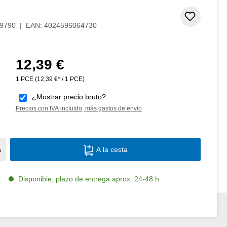
Añadir 
9790
|
EAN:
4024596064730
12,39 €
Precio normal:
1 PCE
(12,39 €* / 1 PCE)
¿Mostrar precio bruto?
Precios con IVA incluido, más gastos de envío
Cantidad del producto: introduce la canti
a
A la cesta
Disponible, plazo de entrega aprox. 24-48 h