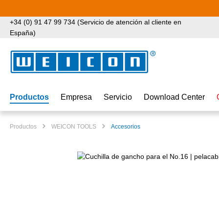
tar al contenido principal
Saltar a la búsqueda
Saltar a la navegación principal
+34 (0) 91 47 99 734 (Servicio de atención al cliente en
España)
Productos
Empresa
Servicio
Download Center
Productos
WEICON TOOLS
Accesorios
Omitir galería de imágenes