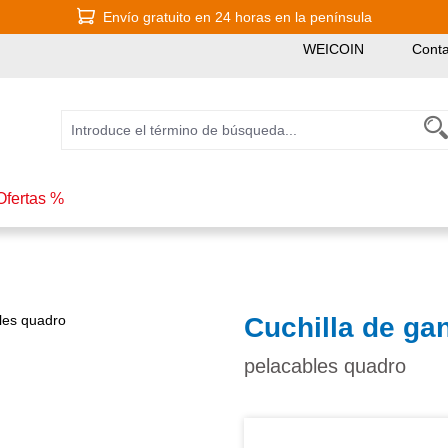
Envío gratuito en 24 horas en la península
WEICOIN
Conta
Ofertas %
Cuchilla de ga
pelacables quadro