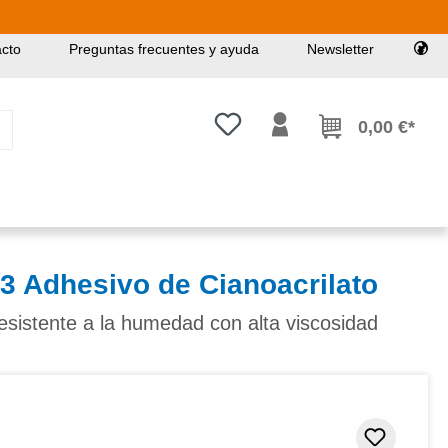
cto
Preguntas frecuentes y ayuda
Newsletter
Tienes 0 artículos en tu lista de
0,00 €*
3 Adhesivo de Cianoacrilato
esistente a la humedad con alta viscosidad
Añadir 