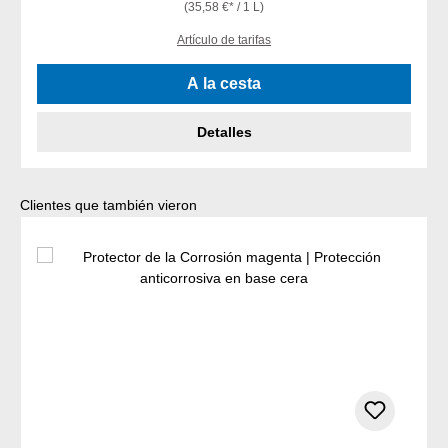
(35,58 €* / 1 L)
Artículo de tarifas
A la cesta
Detalles
Omitir la galería de productos
Clientes que también vieron