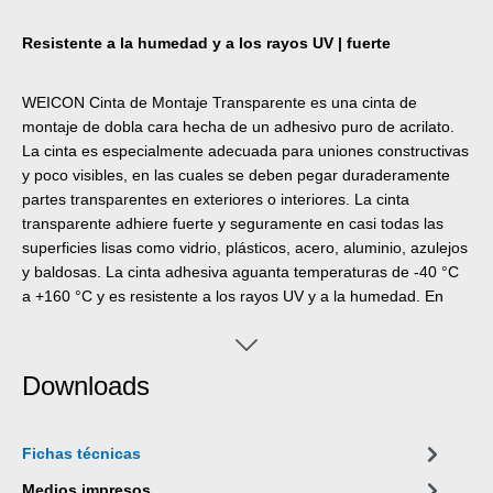
Resistente a la humedad y a los rayos UV | fuerte
WEICON Cinta de Montaje Transparente es una cinta de
montaje de dobla cara hecha de un adhesivo puro de acrilato.
La cinta es especialmente adecuada para uniones constructivas
y poco visibles, en las cuales se deben pegar duraderamente
partes transparentes en exteriores o interiores. La cinta
transparente adhiere fuerte y seguramente en casi todas las
superficies lisas como vidrio, plásticos, acero, aluminio, azulejos
y baldosas. La cinta adhesiva aguanta temperaturas de -40 °C
a +160 °C y es resistente a los rayos UV y a la humedad. En
combinación con otros adhesivos y selladores de WEICON, la
cinta puede servir como ayuda de fijación en uniones de
adhesión híbridas y provee un posicionamiento seguro de las
Downloads
partes a unir. La Cinta de Montaje Transparente se utiliza en las
más diversas aplicaciones, p. ej. publicidad, la construcción de
ferias y exposiciones, la construcción de cocinas y mobiliario,
Fichas técnicas
caravanas, la técnica de carrocería y vehículos, la construcción
metálica así como en la industria electrónica.
Medios impresos