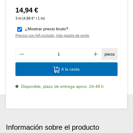
14,94 €
Precio normal:
3 m
(4,98 €* / 1 m)
¿Mostrar precio bruto?
Precios con IVA incluido, más gastos de envío
Canti
pieza
A la cesta
Disponible, plazo de entrega aprox. 24-48 h
Información sobre el producto