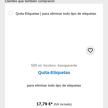
Omitir la galería de productos
Clientes que también compraron
500 ml, Incoloro, transparente
Quita-Etiquetas
para eliminar todo tipo de etiquetas
17,79 €*
(IVA incluido)