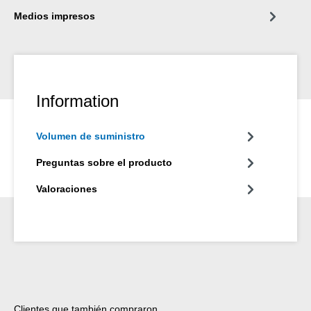
Medios impresos
Information
Volumen de suministro
Preguntas sobre el producto
Valoraciones
Omitir la galería de productos
Clientes que también compraron