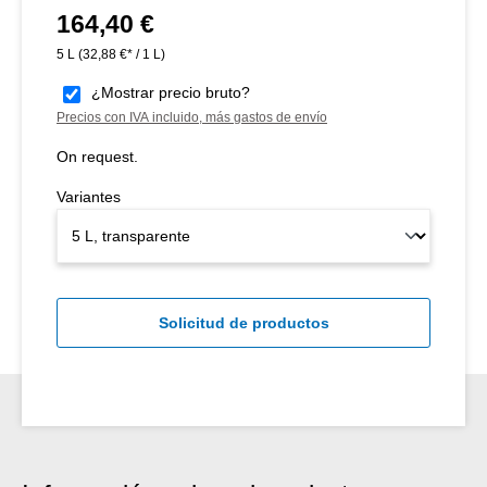
164,40 €
Precio normal:
5 L
(32,88 €* / 1 L)
¿Mostrar precio bruto?
Precios con IVA incluido, más gastos de envío
On request.
Variantes
Solicitud de productos