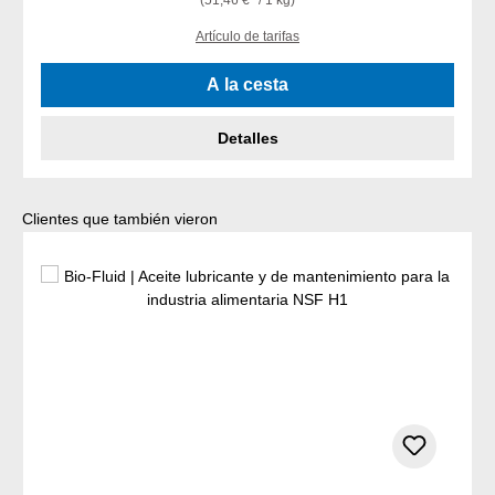
(51,46 €* / 1 kg)
Artículo de tarifas
A la cesta
Detalles
Omitir la galería de productos
Clientes que también vieron