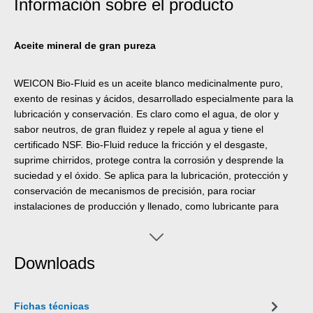
Información sobre el producto
Aceite mineral de gran pureza
WEICON Bio-Fluid es un aceite blanco medicinalmente puro,
exento de resinas y ácidos, desarrollado especialmente para la
lubricación y conservación. Es claro como el agua, de olor y
sabor neutros, de gran fluidez y repele al agua y tiene el
certificado NSF. Bio-Fluid reduce la fricción y el desgaste,
suprime chirridos, protege contra la corrosión y desprende la
suciedad y el óxido. Se aplica para la lubricación, protección y
conservación de mecanismos de precisión, para rociar
instalaciones de producción y llenado, como lubricante para
instalaciones de llenado y embalado y puede utilizarse para
todo proceso en que el contacto ocasional con comestibles y
sus envases es técnicamente inevitable. WEICON Bio-Fluid se
Downloads
desarrolló especialmente para aplica
Fichas técnicas