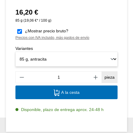
16,20 €
Precio normal:
85 g
(19,06 €* / 100 g)
¿Mostrar precio bruto?
Precios con IVA incluido, más gastos de envío
Variantes
Canti
pieza
A la cesta
Disponible, plazo de entrega aprox. 24-48 h