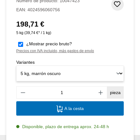
Número de producto:
10047423
Añadir 
EAN:
4024596060756
198,71 €
Precio normal:
5 kg
(39,74 €* / 1 kg)
¿Mostrar precio bruto?
Precios con IVA incluido, más gastos de envío
Variantes
Canti
pieza
A la cesta
Disponible, plazo de entrega aprox. 24-48 h