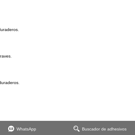
duraderos.
raves.
duraderos.
WhatsApp
Buscador de adhesivos