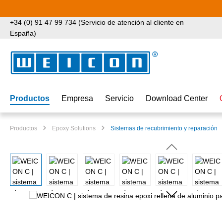
tar al contenido principal
Saltar a la búsqueda
Saltar a la navegación principal
+34 (0) 91 47 99 734 (Servicio de atención al cliente en
España)
Productos
Empresa
Servicio
Download Center
Productos
Epoxy Solutions
Sistemas de recubrimiento y reparación
Omitir galería de imágenes