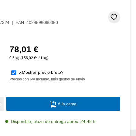
Añadir 
7324
|
EAN:
4024596060350
78,01 €
Precio normal:
0.5 kg
(156,02 €* / 1 kg)
¿Mostrar precio bruto?
Precios con IVA incluido, más gastos de envío
Cantidad del producto: introduce la canti
a
A la cesta
Disponible, plazo de entrega aprox. 24-48 h