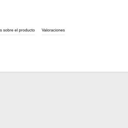
Gracias al mecanismo de bloqueo,
so de la herramienta garantiza
s sobre el producto
Valoraciones