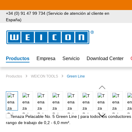
tar al contenido principal
Saltar a la búsqueda
Saltar a la navegación principal
+34 (0) 91 47 99 734 (Servicio de atención al cliente en
España)
Productos
Empresa
Servicio
Download Center
Productos
WEICON TOOLS
Green Line
Omitir galería de imágenes