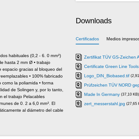
Downloads
Certificados
Medios impreso
dos habituales (0,2 - 6. 0 mm²)
Zertifikat TÜV GS-Zeichen 
 de hasta 2 mm Ø • trabajo
Certificate Green Line Tools
e espacio gracias al bloqueo del
Logo_DIN_Biobased.tif
as reemplazables • 100% fabricado
(2,9
o como la poliamida • forma
Prüfzeichen TÜV NORD gepr
idad de Solingen y, por lo tanto,
Made In Germany
(37,10 KB)
 el trabajo Pelacables
omunes de 0. 2 a 6,0 mm². El
zert_messerstahl.jpg
(27,65 
ticamente al diámetro del cable
da y sencilla y evita dañar los
ecanismos de funcionamiento
 cables a medida. En caso
enta lleva integrada una cuchilla