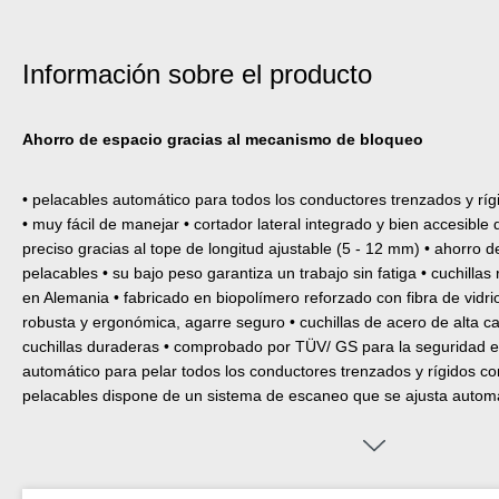
Información sobre el producto
Ahorro de espacio gracias al mecanismo de bloqueo
• pelacables automático para todos los conductores trenzados y rígi
• muy fácil de manejar • cortador lateral integrado y bien accesible
preciso gracias al tope de longitud ajustable (5 - 12 mm) • ahorro d
pelacables • su bajo peso garantiza un trabajo sin fatiga • cuchill
en Alemania • fabricado en biopolímero reforzado con fibra de vidri
robusta y ergonómica, agarre seguro • cuchillas de acero de alta cal
cuchillas duraderas • comprobado por TÜV/ GS para la seguridad en
automático para pelar todos los conductores trenzados y rígidos c
pelacables dispone de un sistema de escaneo que se ajusta automá
correspondiente, lo que permite desmontarlo y pelarlo de forma rápi
conductores interiores. La herramienta es fácil de manejar con m
suave. El tope de longitud ajustable (5 - 12 mm) permite cortar los
necesario, también se puede retirar el tope longitudinal. La herrami