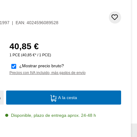
de 5 estrellas
Añadir 
1997
|
EAN:
4024596089528
40,85 €
Precio normal:
1 PCE
(40,85 €* / 1 PCE)
¿Mostrar precio bruto?
Precios con IVA incluido, más gastos de envío
Cantidad del producto: introduce la canti
a
A la cesta
Disponible, plazo de entrega aprox. 24-48 h