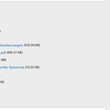
s
Abisolierzangen
(532,59 KB)
.pdf
(905,37 KB)
1 MB)
üfte Sicherheit
(23,32 KB)
KB)