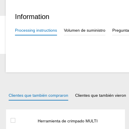
lateral de fácil acceso. Corta cables de hasta 2 mm de diámetro. 
el pelacables se puede guardar de forma fácil y segura. El bajo pe
Information
un trabajo sin fatiga.
Processing instructions
Volumen de suministro
Pregunta
Clientes que también compraron
Clientes que también vieron
Omitir la galería de productos