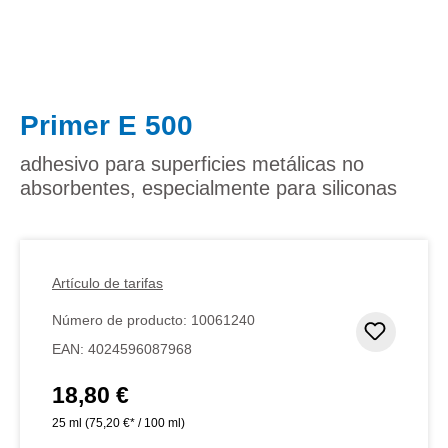
Primer E 500
adhesivo para superficies metálicas no
absorbentes, especialmente para siliconas
Artículo de tarifas
Número de producto:
10061240
Añadir 
EAN:
4024596087968
18,80 €
Precio normal:
25 ml
(75,20 €* / 100 ml)