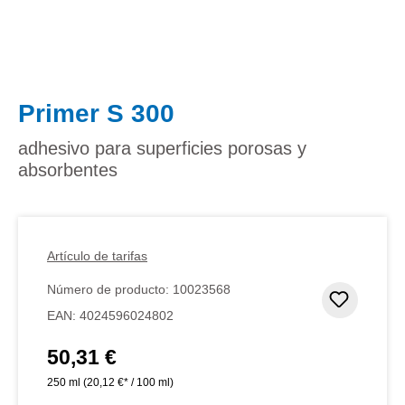
Primer S 300
adhesivo para superficies porosas y
absorbentes
Artículo de tarifas
Número de producto:
10023568
Añadir 
EAN:
4024596024802
50,31 €
Precio normal:
250 ml
(20,12 €* / 100 ml)