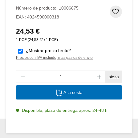
Número de producto:
10006875
Añadir 
EAN:
4024596000318
24,53 €
Precio normal:
1 PCE
(24,53 €* / 1 PCE)
¿Mostrar precio bruto?
Precios con IVA incluido, más gastos de envío
Canti
pieza
A la cesta
Disponible, plazo de entrega aprox. 24-48 h