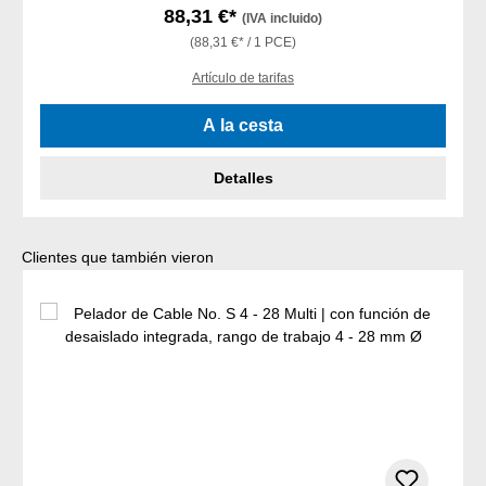
88,31 €*
(IVA incluido)
(88,31 €* / 1 PCE)
Artículo de tarifas
A la cesta
Detalles
Omitir la galería de productos
Clientes que también vieron