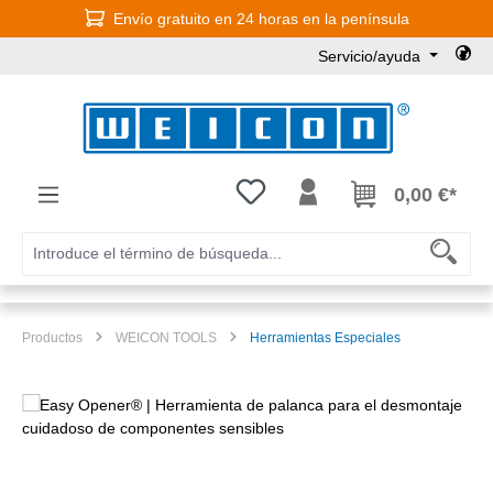
Envío gratuito en 24 horas en la península
Saltar al contenido principal
Servicio/ayuda
Tienes 0 artículos en tu lista de
0,00 €*
Productos
WEICON TOOLS
Herramientas Especiales
Omitir galería de imágenes