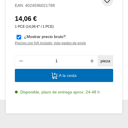
Añadir 
EAN:
4024596021788
14,06 €
Precio normal:
1 PCE
(14,06 €* / 1 PCE)
¿Mostrar precio bruto?
Precios con IVA incluido, más gastos de envío
Canti
pieza
A la cesta
Disponible, plazo de entrega aprox. 24-48 h