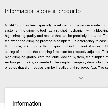
Información sobre el producto
MC4-Crimp has been specially developed for the process-safe cri
systems. The crimping tool has a ratchet mechanism with a blocking
high crimping quality and results that can be precisely repeated. 
tool when the crimping process is complete. An emergency release 
the handle, which opens the crimping tool in the event of misuse. T
setting of the tool, the crimping force can be precisely adjusted. Th
high crimping quality. With the Multi Change System, the crimping m
exchanged quickly, as needed. The simple change system, which req
ensures that the modules can be installed and removed fast. The s
crimping tool is supplied with a high-quality steel module for MC4 c
sections of 2.5 mm², 4 mm² and 6 mm² (14-10 AWG). The 2-compon
tool ensure non-slip and ergonomically friendly handling with maxi
tried and tested “ice-crack design” was used, which ensures a comfo
eyelets on the handles offer the option of attaching a safety catch.
Information