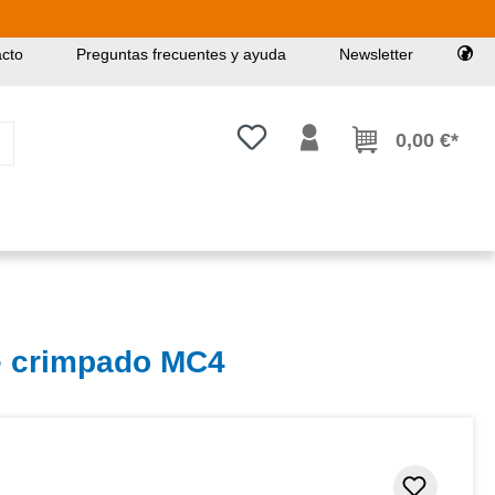
cto
Preguntas frecuentes y ayuda
Newsletter
Tienes 0 artículos en tu lista de
0,00 €*
e crimpado MC4
de 5 estrellas
Añadir 