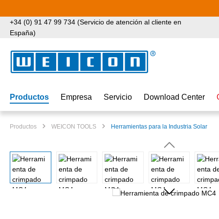
tar al contenido principal
Saltar a la búsqueda
Saltar a la navegación principal
+34 (0) 91 47 99 734 (Servicio de atención al cliente en
España)
Productos
Empresa
Servicio
Download Center
Productos
WEICON TOOLS
Herramientas para la Industria Solar
Omitir galería de imágenes