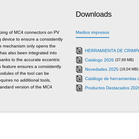
Downloads
mping of MC4 connectors on PV
Medios impresos
 device to ensure a consistently
The mechanism only opens the
HERRAMIENTA DE CRIMP
has also been integrated into
hanks to the accurate eccentric
Catálogo 2026
(37,69 MB)
is feature ensures a consistently
Novedades 2025
(16,04 MB)
odules of the tool can be
Catálogo de herramientas
uires no additional tools,
tandard version of the MC4
Productos Destacados 202
onnectors with cable cross-
ent handles of the crimping
mum force transmission. The
rtable feel. The integrated