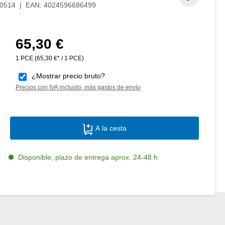
0514
|
EAN:
4024596686499
65,30 €
Precio normal:
1 PCE
(65,30 €* / 1 PCE)
¿Mostrar precio bruto?
Precios con IVA incluido, más gastos de envío
Cantidad del producto: introduce la canti
A la cesta
Disponible, plazo de entrega aprox. 24-48 h