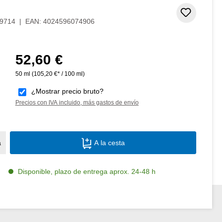
Añadir 
9714
|
EAN:
4024596074906
52,60 €
Precio normal:
50 ml
(105,20 €* / 100 ml)
¿Mostrar precio bruto?
Precios con IVA incluido, más gastos de envío
Cantidad del producto: introduce la canti
a
A la cesta
Disponible, plazo de entrega aprox. 24-48 h