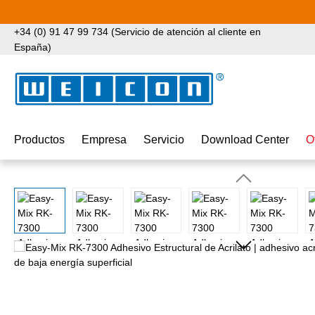
tar al contenido principal
Saltar a la búsqueda
Saltar a la navegación principal
+34 (0) 91 47 99 734 (Servicio de atención al cliente en
España)
Productos
Empresa
Servicio
Download Center
O
Omitir galería de imágenes