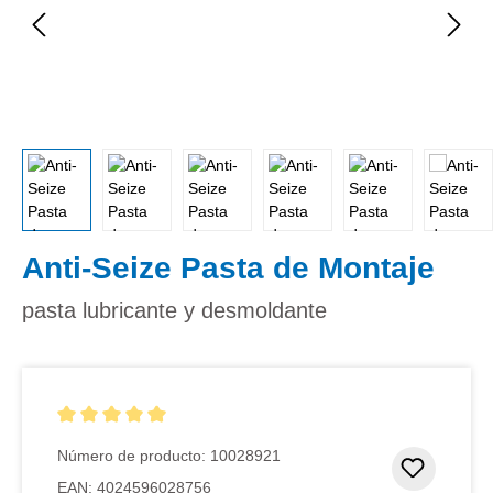
Anti-Seize Pasta de Montaje
pasta lubricante y desmoldante
Calificación promedio de 5 de 5 estrellas
Número de producto:
10028921
Añadir 
EAN:
4024596028756