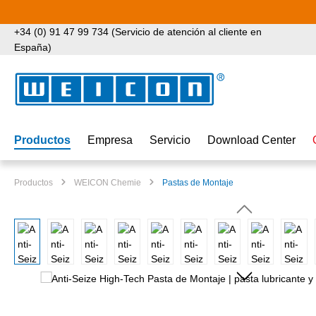
tar al contenido principal
Saltar a la búsqueda
Saltar a la navegación principal
+34 (0) 91 47 99 734 (Servicio de atención al cliente en
España)
Productos
Empresa
Servicio
Download Center
Productos
WEICON Chemie
Pastas de Montaje
Omitir galería de imágenes