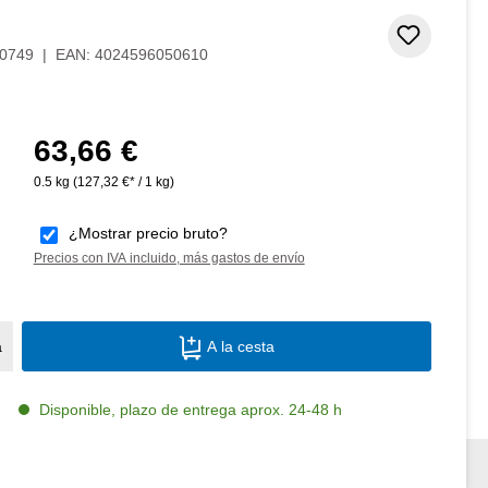
Añadir 
0749
|
EAN:
4024596050610
63,66 €
Precio normal:
0.5 kg
(127,32 €* / 1 kg)
¿Mostrar precio bruto?
Precios con IVA incluido, más gastos de envío
Cantidad del producto: introduce la canti
a
A la cesta
Disponible, plazo de entrega aprox. 24-48 h