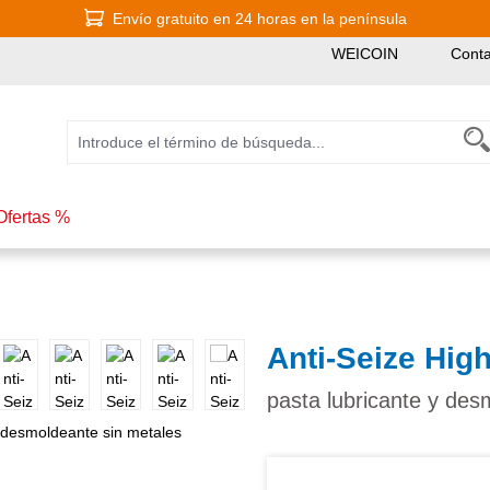
Envío gratuito en 24 horas en la península
WEICOIN
Conta
Ofertas %
Anti-Seize Hig
pasta lubricante y des