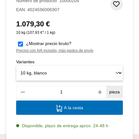
Número de producto:
10000204
Añadir 
EAN:
4024596006907
1.079,30 €
Precio normal:
10 kg
(107,93 €* / 1 kg)
¿Mostrar precio bruto?
Precios con IVA incluido, más gastos de envío
Variantes
Canti
pieza
A la cesta
Disponible, plazo de entrega aprox. 24-48 h