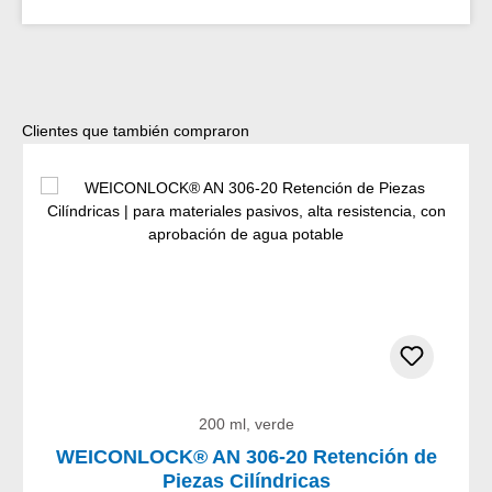
Omitir la galería de productos
Clientes que también compraron
200 ml, verde
WEICONLOCK® AN 306-20 Retención de
Piezas Cilíndricas