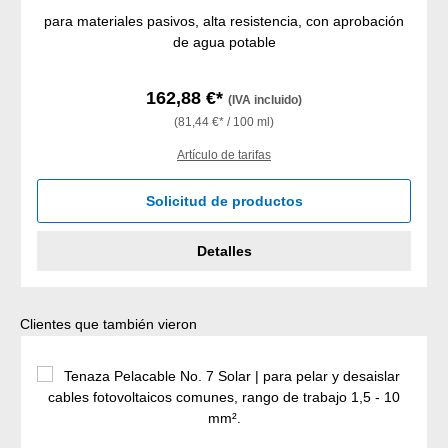
para materiales pasivos, alta resistencia, con aprobación
de agua potable
162,88 €*
(IVA incluido)
(81,44 €* / 100 ml)
Artículo de tarifas
Solicitud de productos
Detalles
Omitir la galería de productos
Clientes que también vieron