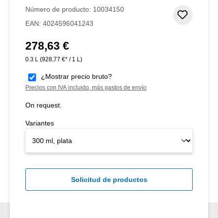
Número de producto:
10034150
Añadir 
EAN:
4024596041243
278,63 €
Precio normal:
0.3 L
(928,77 €* / 1 L)
¿Mostrar precio bruto?
Precios con IVA incluido, más gastos de envío
On request.
Variantes
Solicitud de productos