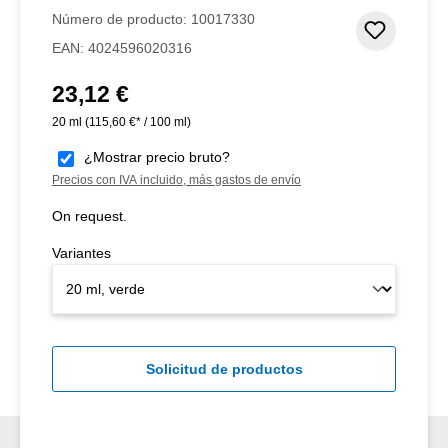
Número de producto:
10017330
Añadir 
EAN:
4024596020316
23,12 €
Precio normal:
20 ml
(115,60 €* / 100 ml)
¿Mostrar precio bruto?
Precios con IVA incluido, más gastos de envío
On request.
Variantes
Solicitud de productos