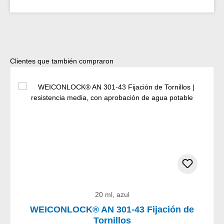
Omitir la galería de productos
Clientes que también compraron
20 ml, azul
WEICONLOCK® AN 301-43 Fijación de
Tornillos