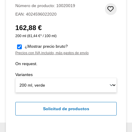
Número de producto:
10020019
Añadir 
EAN:
4024596022020
162,88 €
Precio normal:
200 ml
(81,44 €* / 100 ml)
¿Mostrar precio bruto?
Precios con IVA incluido, más gastos de envío
On request.
Variantes
Solicitud de productos