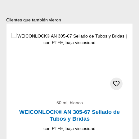
Omitir la galería de productos
Clientes que también vieron
50 ml, blanco
WEICONLOCK® AN 305-67 Sellado de
Tubos y Bridas
con PTFE, baja viscosidad