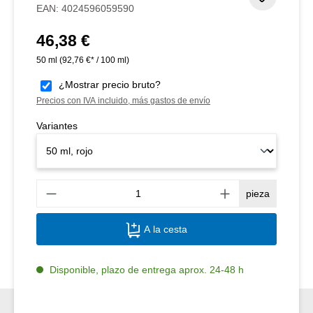
EAN:
4024596059590
46,38 €
Precio normal:
50 ml
(92,76 €* / 100 ml)
¿Mostrar precio bruto?
Precios con IVA incluido, más gastos de envío
Variantes
Canti
pieza
A la cesta
Disponible, plazo de entrega aprox. 24-48 h