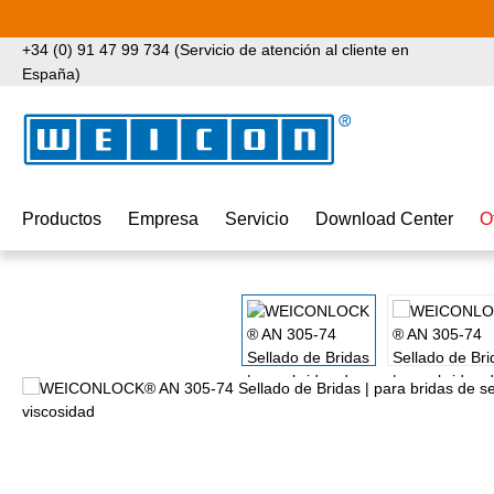
tar al contenido principal
Saltar a la búsqueda
Saltar a la navegación principal
+34 (0) 91 47 99 734 (Servicio de atención al cliente en
España)
Productos
Empresa
Servicio
Download Center
O
Omitir galería de imágenes