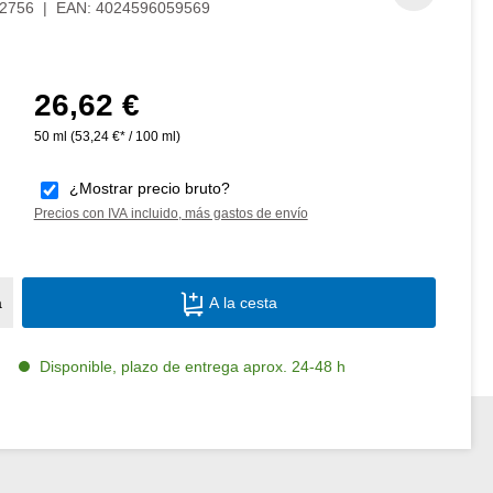
2756
|
EAN:
4024596059569
26,62 €
Precio normal:
50 ml
(53,24 €* / 100 ml)
¿Mostrar precio bruto?
Precios con IVA incluido, más gastos de envío
Cantidad del producto: introduce la canti
a
A la cesta
Disponible, plazo de entrega aprox. 24-48 h