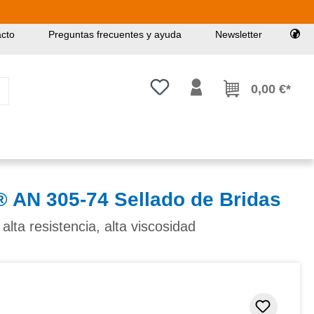
cto
Preguntas frecuentes y ayuda
Newsletter
Tienes 0 artículos en tu lista de
0,00 €*
N 305-74 Sellado de Bridas
alta resistencia, alta viscosidad
Añadir 