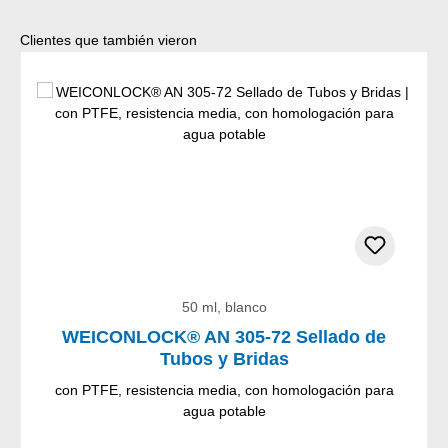
Omitir la galería de productos
Clientes que también vieron
50 ml, blanco
WEICONLOCK® AN 305-72 Sellado de
Tubos y Bridas
con PTFE, resistencia media, con homologación para
agua potable