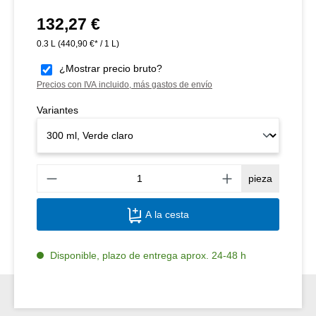
132,27 €
Precio normal:
0.3 L
(440,90 €* / 1 L)
¿Mostrar precio bruto?
Precios con IVA incluido, más gastos de envío
Variantes
Canti
pieza
A la cesta
Disponible, plazo de entrega aprox. 24-48 h