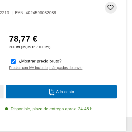
Añadir 
2213
|
EAN:
4024596052089
78,77 €
Precio normal:
200 ml
(39,39 €* / 100 ml)
¿Mostrar precio bruto?
Precios con IVA incluido, más gastos de envío
Cantidad del producto: introduce la canti
a
A la cesta
Disponible, plazo de entrega aprox. 24-48 h