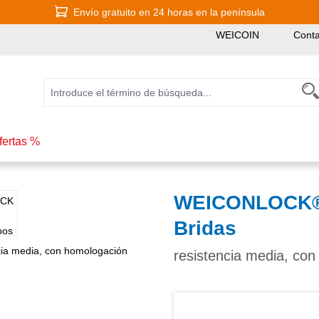
Envío gratuito en 24 horas en la península
WEICOIN
Conta
fertas %
WEICONLOCK® A
Bridas
resistencia media, co