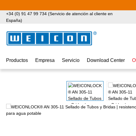
tar al contenido principal
Saltar a la búsqueda
Saltar a la navegación principal
+34 (0) 91 47 99 734 (Servicio de atención al cliente en
España)
Productos
Empresa
Servicio
Download Center
O
Omitir galería de imágenes