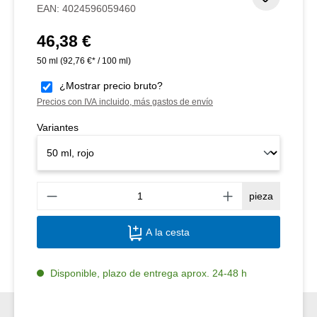
EAN:
4024596059460
46,38 €
Precio normal:
50 ml
(92,76 €* / 100 ml)
¿Mostrar precio bruto?
Precios con IVA incluido, más gastos de envío
Variantes
Canti
pieza
A la cesta
Disponible, plazo de entrega aprox. 24-48 h