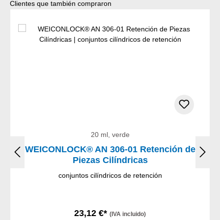
Omitir la galería de productos
Clientes que también compraron
20 ml, verde
WEICONLOCK® AN 306-01 Retención de
Piezas Cilíndricas
conjuntos cilíndricos de retención
23,12 €*
(IVA incluido)