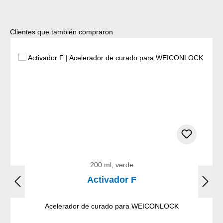
Omitir la galería de productos
Clientes que también compraron
200 ml, verde
Activador F
Acelerador de curado para WEICONLOCK