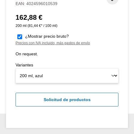
EAN:
4024596010539
162,88 €
Precio normal:
200 ml
(81,44 €* / 100 ml)
¿Mostrar precio bruto?
Precios con IVA incluido, más gastos de envío
On request.
Variantes
Solicitud de productos