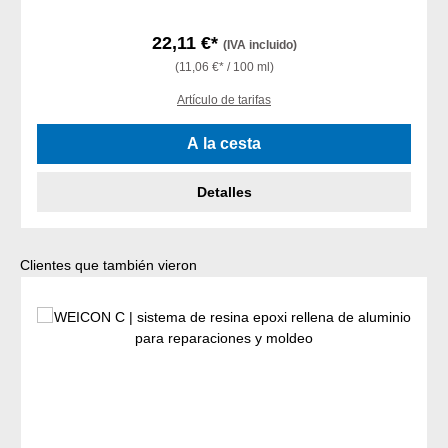
22,11 €*
(IVA incluido)
(11,06 €* / 100 ml)
Artículo de tarifas
A la cesta
Detalles
Omitir la galería de productos
Clientes que también vieron