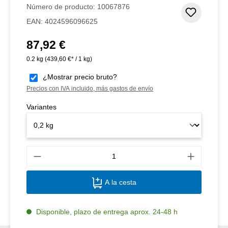
Número de producto:
10067876
Añadir 
EAN:
4024596096625
87,92 €
Precio normal:
0.2 kg
(439,60 €* / 1 kg)
¿Mostrar precio bruto?
Precios con IVA incluido, más gastos de envío
Variantes
Canti
A la cesta
Disponible, plazo de entrega aprox. 24-48 h