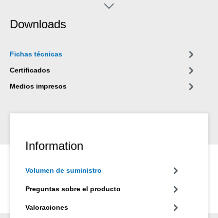
es una resina epoxi de 2 componentes, y puede utilizarse como
imprimación para revestir carcasas de bombas de acero
Downloads
inoxidable sometidas a cargas pesadas. El revestimiento
superficial puede utilizarse en la construcción de máquinas e
instalaciones, en la ingeniería de aparatos y en muchos otros
Fichas técnicas
ámbitos de la industria.
Certificados
Medios impresos
Information
Volumen de suministro
Preguntas sobre el producto
Valoraciones