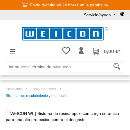
Envío gratuito en 24 horas en la península
Saltar al contenido principal
Servicio/ayuda
Tienes 0 artículos en tu lista de
0,00 €*
Productos
Epoxy Solutions
Sistemas de recubrimiento y reparación
Omitir galería de imágenes